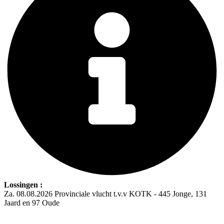
Lossingen :
Za. 08.08.2026 Provinciale vlucht t.v.v KOTK - 445 Jonge, 131
Jaard en 97 Oude