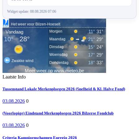
Widget update: 08.08.2026 07:06
Laatste Info
Tussenstand Lokale Merkenploegen 2026 (Snelheid & Kl. Halve Fond)
03.08.2026
0
(Voorlopige) Eindstand Merkenploegen 2026 Bilzerse Fondclub
03.08.2026
0
Criteria Kampioenschappen Euregio 2026