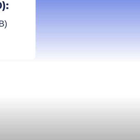
):
B)