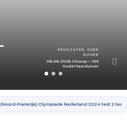
RESUL
08
RESULTATEN
,
OUDE
Ou
DUIVEN
08.08.2026 Chimay – 109
Oude+Jaarduiven
EV
,
•
•
•
-Frankrijk)
Olympiade Nederland 2024
test 2
test berich