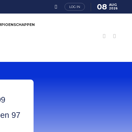
08
AUG
LOG IN
2026
MPIOENSCHAPPEN
09
 en 97