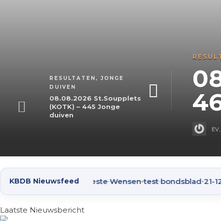
TATEN
,
JONGE DUIVEN
.08.2026 Chimay 
RESULTATEN
,
JONGE
DUIVEN
3 Jonge duiven
08.08.2026 St.Soupplets
(KOTK) – 445 Jonge
duiven
08.08.2026
10 min
read
•
•
•
nenviering 2023
KBDB Nieuwsfeed
Beste Wensen
test bondsblad
21-12-202
Laatste Nieuwsbericht