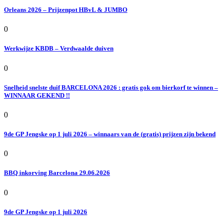
Orleans 2026 – Prijzenpot HBvL & JUMBO
0
Werkwijze KBDB – Verdwaalde duiven
0
Snelheid snelste duif BARCELONA 2026 : gratis gok om bierkorf te winnen –
WINNAAR GEKEND !!
0
9de GP Jengske op 1 juli 2026 – winnaars van de (gratis) prijzen zijn bekend
0
BBQ inkorving Barcelona 29.06.2026
0
9de GP Jengske op 1 juli 2026