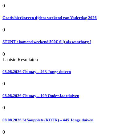
0
Gratis bierkorven tijdens weekend van Vaderdag 2026
0
STUNT : komend weekend 500€ (!!!) als waarborg !
0
Laatste Resultaten
08.08.2026 Chimay – 463 Jonge duiven
0
08.08.2026 Chimay – 109 Oude+Jaarduiven
0
08.08.2026 St.Soupplets (KOTK) – 445 Jonge duiven
0