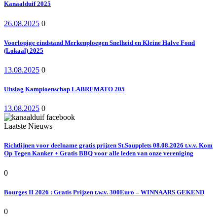
Kanaalduif 2025
26.08.2025
0
Voorlopige eindstand Merkenploegen Snelheid en Kleine Halve Fond
(Lokaal) 2025
13.08.2025
0
Uitslag Kampioenschap LABREMATO 205
13.08.2025
0
Laatste Nieuws
Richtlijnen voor deelname gratis prijzen St.Soupplets 08.08.2026 t.v.v. Kom
Op Tegen Kanker + Gratis BBQ voor alle leden van onze vereniging
0
Bourges II 2026 : Gratis Prijzen t.w.v. 300Euro – WINNAARS GEKEND
0