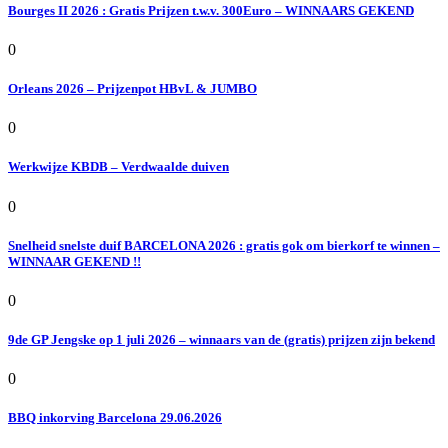
Bourges II 2026 : Gratis Prijzen t.w.v. 300Euro – WINNAARS GEKEND
0
Orleans 2026 – Prijzenpot HBvL & JUMBO
0
Werkwijze KBDB – Verdwaalde duiven
0
Snelheid snelste duif BARCELONA 2026 : gratis gok om bierkorf te winnen –
WINNAAR GEKEND !!
0
9de GP Jengske op 1 juli 2026 – winnaars van de (gratis) prijzen zijn bekend
0
BBQ inkorving Barcelona 29.06.2026