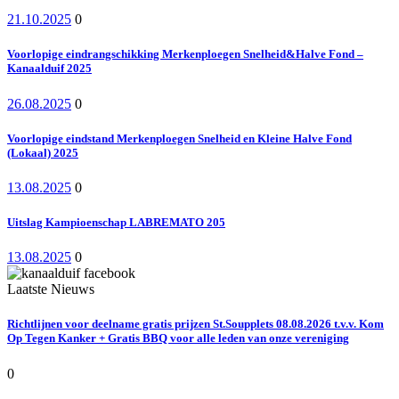
21.10.2025
0
Voorlopige eindrangschikking Merkenploegen Snelheid&Halve Fond –
Kanaalduif 2025
26.08.2025
0
Voorlopige eindstand Merkenploegen Snelheid en Kleine Halve Fond
(Lokaal) 2025
13.08.2025
0
Uitslag Kampioenschap LABREMATO 205
13.08.2025
0
Laatste Nieuws
Richtlijnen voor deelname gratis prijzen St.Soupplets 08.08.2026 t.v.v. Kom
Op Tegen Kanker + Gratis BBQ voor alle leden van onze vereniging
0