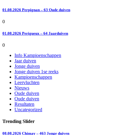
01.08.2026 Perpignan – 63 Oude duiven
0
01.08.2026 Perigueux – 64 Jaarduiven
0
Info Kampioenschappen
Jaar duiven
Jonge duiven
Jonge duiven 1se reeks
Kampioenschappen
Leervluchten
Nieuws
Oude duiven
Oude duiven
Resultaten
Uncategorized
Trending Slider
08.08.2026 Chimay – 463 Jonge duiven