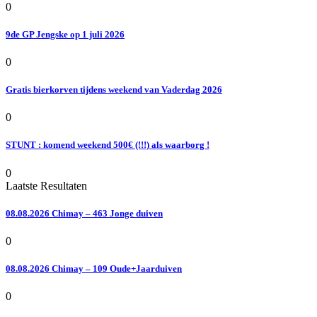
0
9de GP Jengske op 1 juli 2026
0
Gratis bierkorven tijdens weekend van Vaderdag 2026
0
STUNT : komend weekend 500€ (!!!) als waarborg !
0
Laatste Resultaten
08.08.2026 Chimay – 463 Jonge duiven
0
08.08.2026 Chimay – 109 Oude+Jaarduiven
0