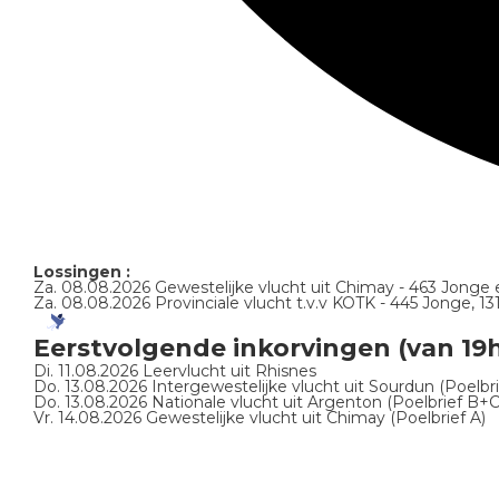
Lossingen :
Za. 08.08.2026 Gewestelijke vlucht uit Chimay - 463 Jonge
Za. 08.08.2026 Provinciale vlucht t.v.v KOTK - 445 Jonge, 
Eerstvolgende inkorvingen (van 19h
Di. 11.08.2026 Leervlucht uit Rhisnes
Do. 13.08.2026 Intergewestelijke vlucht uit Sourdun (Poelbr
Do. 13.08.2026 Nationale vlucht uit Argenton (Poelbrief B+C
Vr. 14.08.2026 Gewestelijke vlucht uit Chimay (Poelbrief A)