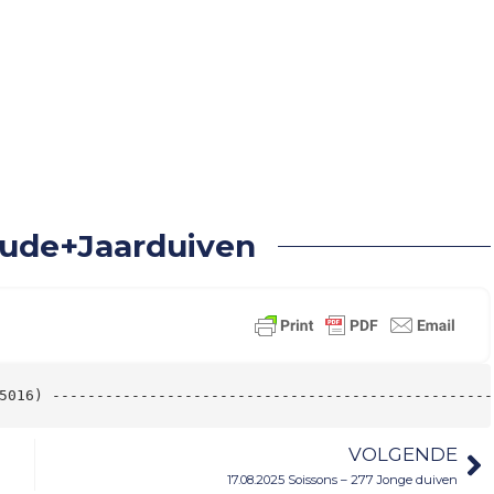
– 97 Oude+Jaarduiven
 Oude+Jaarduiven
5016) --------------------------------------------------
VOLGENDE
17.08.2025 Soissons – 277 Jonge duiven