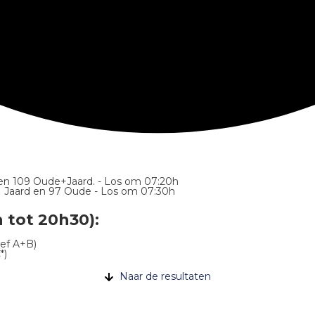
 en 109 Oude+Jaard. - Los om 07:20h
131 Jaard en 97 Oude - Los om 07:30h
 tot 20h30):
ief A+B)
*)
Naar de resultaten