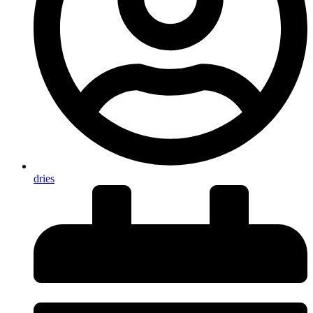
dries