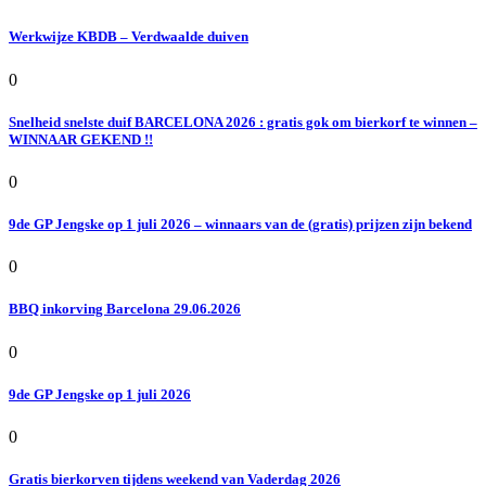
Werkwijze KBDB – Verdwaalde duiven
0
Snelheid snelste duif BARCELONA 2026 : gratis gok om bierkorf te winnen –
WINNAAR GEKEND !!
0
9de GP Jengske op 1 juli 2026 – winnaars van de (gratis) prijzen zijn bekend
0
BBQ inkorving Barcelona 29.06.2026
0
9de GP Jengske op 1 juli 2026
0
Gratis bierkorven tijdens weekend van Vaderdag 2026