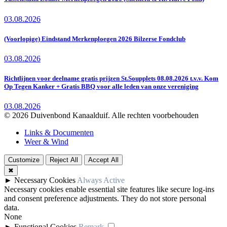
03.08.2026
(Voorlopige) Eindstand Merkenploegen 2026 Bilzerse Fondclub
03.08.2026
Richtlijnen voor deelname gratis prijzen St.Soupplets 08.08.2026 t.v.v. Kom
Op Tegen Kanker + Gratis BBQ voor alle leden van onze vereniging
03.08.2026
© 2026 Duivenbond Kanaalduif. Alle rechten voorbehouden
Links & Documenten
Weer & Wind
Customize
Reject All
Accept All
✖
►
Necessary Cookies
Always Active
Necessary cookies enable essential site features like secure log-ins
and consent preference adjustments. They do not store personal
data.
None
►
Functional Cookies
Remark