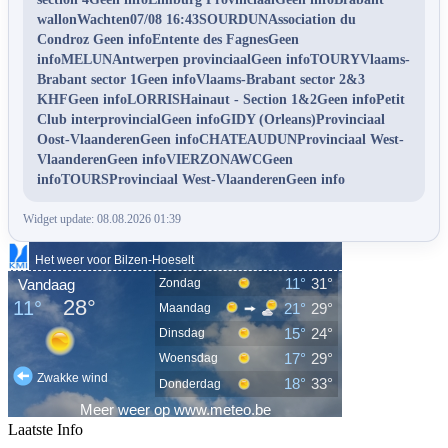
wallonWachten07/08 16:43SOURDUNAssociation du
Condroz Geen infoEntente des FagnesGeen
infoMELUNAntwerpen provinciaalGeen infoTOURYVlaams-
Brabant sector 1Geen infoVlaams-Brabant sector 2&3
KHFGeen infoLORRISHainaut - Section 1&2Geen infoPetit
Club interprovincialGeen infoGIDY (Orleans)Provinciaal
Oost-VlaanderenGeen infoCHATEAUDUNProvinciaal West-
VlaanderenGeen infoVIERZONAWCGeen
infoTOURSProvinciaal West-VlaanderenGeen info
Widget update: 08.08.2026 01:39
Laatste Info