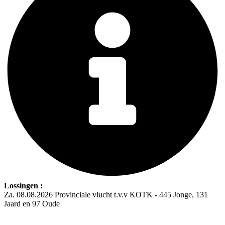
Lossingen :
Za. 08.08.2026 Provinciale vlucht t.v.v KOTK - 445 Jonge, 131
Jaard en 97 Oude