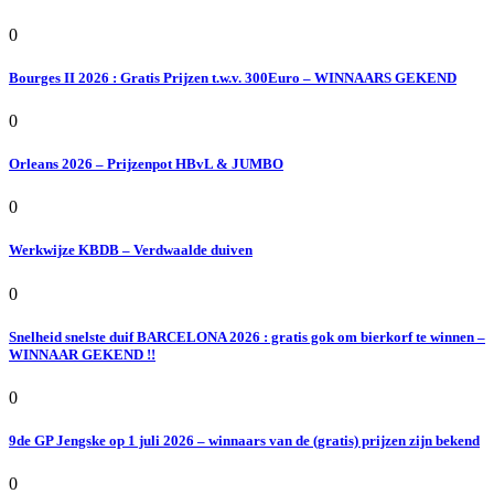
0
Bourges II 2026 : Gratis Prijzen t.w.v. 300Euro – WINNAARS GEKEND
0
Orleans 2026 – Prijzenpot HBvL & JUMBO
0
Werkwijze KBDB – Verdwaalde duiven
0
Snelheid snelste duif BARCELONA 2026 : gratis gok om bierkorf te winnen –
WINNAAR GEKEND !!
0
9de GP Jengske op 1 juli 2026 – winnaars van de (gratis) prijzen zijn bekend
0