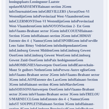
lossingsplaats:Lossingsuur:Laatste
updateMAISSEMYHainaut-section 2Geen
infoTournaisisGeen infoGREVILLERS (Arras)Oost-Vl
WestenlijnGeen infoProvinciaal West-VlaanderenGeen
infoCLERMONTOost-Vl WestenlijnGeen infoProvinciaal
West-VlaanderenGeen infoNOYONSection 2- Est Geen
infoVlaams-Brabant sector 1Geen infoECOUENHainaut-
Section 1Geen infoHainaut-section 2Geen infoCHIMAY
Entente des 4 -( Namur)Geen infoESPOIRGeen infoForville
Lens Saint Rémy VedrinGeen infoIndépendanteGeen
infoLimburg Gewest MiddenGeen infoLimburg Gewest
OostGeen infoLimburg Gewest WestGeen infoLimburg
Gewest Zuid-OostGeen infoPaix hesbignonneGeen
infoMOMIGNIESAntwerpen OostGeen infoBEauvechain-
Mont St guibert-NethenGeen infoPerwez-Autre egliseGeen
infoVlaams-Brabant sector 2Geen infoVlaams-Brabant sector
3Geen infoLAONEntente des LacsGeen infoHainaut-Section
3Geen infoHainaut-section 4Geen infoMarcheGeen
infoSOISSONSAntwerpen OostGeen infoVlaams-Brabant
sector 2Geen infoVlaams-Brabant sector 3Geen infoTRELOU
S/MARNECCLGeen infoEntente des 4 -( Namur)Geen
infoST SOUPPLETSHainaut-Section 3Geen infoHainaut-
section 4Geen infoLimburg ProvinciaalGeen infoBrabant