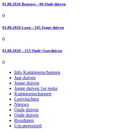
01.08.2026 Bourges – 66 Oude duiven
0
01.08.2026 Laon – 545 Jonge duiven
0
01.08.2026 – 215 Oude+Jaarduiven
0
Info Kampioenschappen
Jaar duiven
Jonge duiven
Jonge duiven 1se reeks
Kampioenschappen
Leervluchten
Nieuws
Oude duiven
Oude duiven
Resultaten
Uncategorized