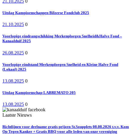
21.10.2025
0
Uitslag Kampioenschappen Bilzerse Fondclub 2025
21.10.2025
0
Voorlopige eindrangschikking Merkenploegen Snelheid&Halve Fond –
Kanaalduif 2025
26.08.2025
0
Voorlopige eindstand Merkenploegen Snelheid en Kleine Halve Fond
(Lokaal) 2025
13.08.2025
0
Uitslag Kampioenschap LABREMATO 205
13.08.2025
0
Laatste Nieuws
Richtlijnen voor deelname gratis prijzen St.Soupplets 08.08.2026 t.v.v. Kom
Op Tegen Kanker + Gratis BBQ voor alle leden van onze vereniging