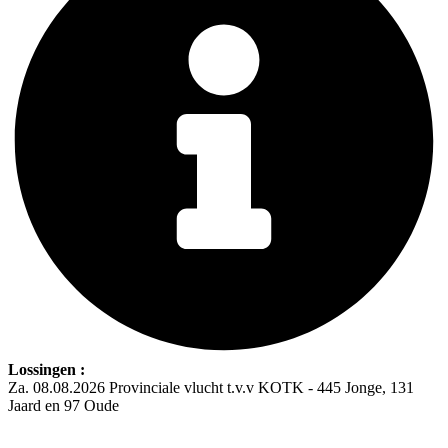
Lossingen :
Za. 08.08.2026 Provinciale vlucht t.v.v KOTK - 445 Jonge, 131
Jaard en 97 Oude