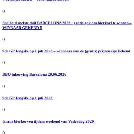
0
Snelheid snelste duif BARCELONA 2026 : gratis gok om bierkorf te winnen –
WINNAAR GEKEND !!
0
9de GP Jengske op 1 juli 2026 – winnaars van de (gratis) prijzen zijn bekend
0
BBQ inkorving Barcelona 29.06.2026
0
9de GP Jengske op 1 juli 2026
0
Gratis bierkorven tijdens weekend van Vaderdag 2026
0