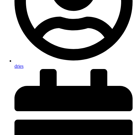
dries