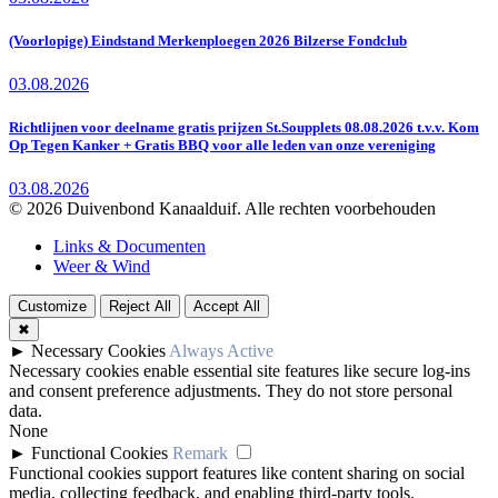
(Voorlopige) Eindstand Merkenploegen 2026 Bilzerse Fondclub
03.08.2026
Richtlijnen voor deelname gratis prijzen St.Soupplets 08.08.2026 t.v.v. Kom
Op Tegen Kanker + Gratis BBQ voor alle leden van onze vereniging
03.08.2026
© 2026 Duivenbond Kanaalduif. Alle rechten voorbehouden
Links & Documenten
Weer & Wind
Customize
Reject All
Accept All
✖
►
Necessary Cookies
Always Active
Necessary cookies enable essential site features like secure log-ins
and consent preference adjustments. They do not store personal
data.
None
►
Functional Cookies
Remark
Functional cookies support features like content sharing on social
media, collecting feedback, and enabling third-party tools.