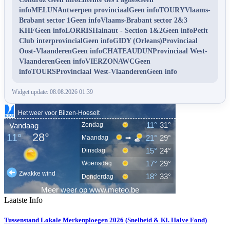
infoMELUNAntwerpen provinciaalGeen infoTOURYVlaams-
Brabant sector 1Geen infoVlaams-Brabant sector 2&3
KHFGeen infoLORRISHainaut - Section 1&2Geen infoPetit
Club interprovincialGeen infoGIDY (Orleans)Provinciaal
Oost-VlaanderenGeen infoCHATEAUDUNProvinciaal West-
VlaanderenGeen infoVIERZONAWCGeen
infoTOURSProvinciaal West-VlaanderenGeen info
Widget update: 08.08.2026 01:39
Laatste Info
Tussenstand Lokale Merkenploegen 2026 (Snelheid & Kl. Halve Fond)