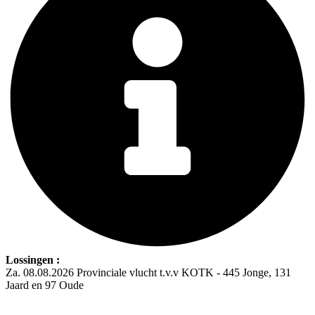
Lossingen :
Za. 08.08.2026 Provinciale vlucht t.v.v KOTK - 445 Jonge, 131
Jaard en 97 Oude