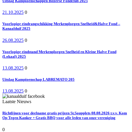
Uitslag Kampioenschappen Bilzerse Fondclub 2025
21.10.2025
0
Voorlopige eindrangschikking Merkenploegen Snelheid&Halve Fond –
Kanaalduif 2025
26.08.2025
0
Voorlopige eindstand Merkenploegen Snelheid en Kleine Halve Fond
(Lokaal) 2025
13.08.2025
0
Uitslag Kampioenschap LABREMATO 205
13.08.2025
0
Laatste Nieuws
Richtlijnen voor deelname gratis prijzen St.Soupplets 08.08.2026 t.v.v. Kom
Op Tegen Kanker + Gratis BBQ voor alle leden van onze vereniging
0