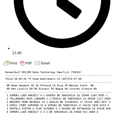
21:49
Kanaalduif BILZEN Data Technology Deerlijk (55016) 
-----------------------------------------------------------------------
TULLE 20-06-26 75 Oude Deelnemers:14 LOSTIJD:07.00 
-----------------------------------------------------------------------
 NR Naam Gemeent AD IG Afstand LD Ring JR Bestat Snelh. NR 
 N0 Nom Localit EN MQ Distanc PA Bague AN Constat Vitesse NO 
-----------------------------------------------------------------------
 1 SOMERS LUDO HOESELT 4 1 649503 BE 508339124 16.15090 1169.9595 1 
 2 TOLLENAERS ERIK LANAKEN 2 1 659121 BE 500250324 16.49538 1117.3499 2
 3 BEKKERS RENE BEVERLO 14 1 666133 BE 511002621 17.15220 1082.4977 3 
 4 DIRIS JIMMY KURINGE 15 8 655682 BE 508675624 17.36120 1030.6224 4 
 5 MUFFELS PIETER & FLOR ZUTENDA 4 2 662065 BE 507966420 18.44428 939.4
 6 SOMERS LUDO HOESELT 4 3 2 BE 508338324 18.44560 921.3680 6 