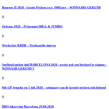
Bourges II 2026 : Gratis Prijzen t.w.v. 300Euro – WINNAARS GEKEND
0
Orleans 2026 – Prijzenpot HBvL & JUMBO
0
Werkwijze KBDB – Verdwaalde duiven
0
Snelheid snelste duif BARCELONA 2026 : gratis gok om bierkorf te winnen –
WINNAAR GEKEND !!
0
9de GP Jengske op 1 juli 2026 – winnaars van de (gratis) prijzen zijn bekend
0
BBQ inkorving Barcelona 29.06.2026