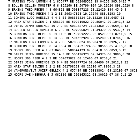
 7 MARTENS TONY LUMMEN 6 1 655477 BE 502069522 19.04150 905.0425 7 
 8 BOLLEN-SILLEN MUNSTER 6 6 655260 BE 507904924 19.10520 896.5520 8 
 9 ERKENS THEO REKEM 4 3 664311 BE 506347223 19.22420 894.4540 9 
 10 ERKENS THEO REKEM 4 1 2 BE 506347323 19.27240 888.8293 10 
 11 SOMERS LUDO HOESELT 4 4 3 BE 508339324 19.13220 885.6457 11 
 12 HAEX STAF BILZEN 2 1 656303 BE 502610022 20.56042 20.1041,5 12 
 13 DIRIS JIMMY KURINGE 15 7 2 BE 508678724 21.31360 20.4659,8 13 
 14 BOLLEN-SILLEN MUNSTER 6 2 2 BE 507906024 21.39370 20.5532,5 14 
 15 BEKKERS RENE BEVERLO 14 11 2 BE 507652223 22.05210 21.0741,0 15 
 16 BEKKERS RENE BEVERLO 14 3 3 BE 504522924 22.05240 21.0744,0 16 
 17 MARTENS TONY LUMMEN 6 4 2 BE 507080824 06.23470 05.3926,2 17 
 18 BEKKERS RENE BEVERLO 14 10 4 BE 504521724 06.38560 05.4116,0 18 
 19 MOORS JOS PEER 4 1 671840 BE 500044123 07.05410 06.0053,0 19 
 20 DIRIS JIMMY KURINGE 15 14 3 BE 500126323 07.14370 06.3000,8 20 
 21 MOORS JOS PEER 4 2 2 BE 507073022 08.12460 07.0758,0 21 
 22 DIRIS JIMMY KURINGE 15 9 4 BE 508677724 08.04490 07.2012,8 22 
 23 HAEX STAF BILZEN 2 2 2 BE 502798223 08.21230 07.3600,3 23 
 24 VANGRONSVELT JOZEF GELLIK 4 2 657494 BE 508138024 08.23190 07.3626,
 25 MOORS J+E NEERHAR 6 5 662610 BE 500165322 08.30010 07.3645,2 25 
-----------------------------------------------------------------------