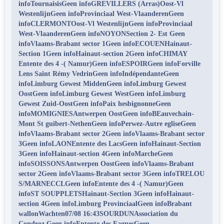
infoTournaisisGeen infoGREVILLERS (Arras)Oost-Vl
WestenlijnGeen infoProvinciaal West-VlaanderenGeen
infoCLERMONTOost-Vl WestenlijnGeen infoProvinciaal
West-VlaanderenGeen infoNOYONSection 2- Est Geen
infoVlaams-Brabant sector 1Geen infoECOUENHainaut-
Section 1Geen infoHainaut-section 2Geen infoCHIMAY
Entente des 4 -( Namur)Geen infoESPOIRGeen infoForville
Lens Saint Rémy VedrinGeen infoIndépendanteGeen
infoLimburg Gewest MiddenGeen infoLimburg Gewest
OostGeen infoLimburg Gewest WestGeen infoLimburg
Gewest Zuid-OostGeen infoPaix hesbignonneGeen
infoMOMIGNIESAntwerpen OostGeen infoBEauvechain-
Mont St guibert-NethenGeen infoPerwez-Autre egliseGeen
infoVlaams-Brabant sector 2Geen infoVlaams-Brabant sector
3Geen infoLAONEntente des LacsGeen infoHainaut-Section
3Geen infoHainaut-section 4Geen infoMarcheGeen
infoSOISSONSAntwerpen OostGeen infoVlaams-Brabant
sector 2Geen infoVlaams-Brabant sector 3Geen infoTRELOU
S/MARNECCLGeen infoEntente des 4 -( Namur)Geen
infoST SOUPPLETSHainaut-Section 3Geen infoHainaut-
section 4Geen infoLimburg ProvinciaalGeen infoBrabant
wallonWachten07/08 16:43SOURDUNAssociation du
Condroz Geen infoEntente des FagnesGeen