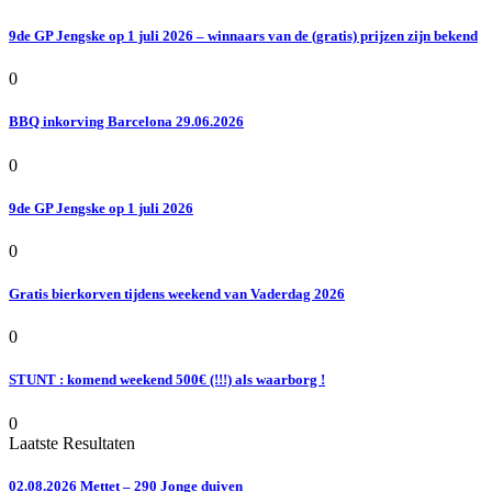
9de GP Jengske op 1 juli 2026 – winnaars van de (gratis) prijzen zijn bekend
0
BBQ inkorving Barcelona 29.06.2026
0
9de GP Jengske op 1 juli 2026
0
Gratis bierkorven tijdens weekend van Vaderdag 2026
0
STUNT : komend weekend 500€ (!!!) als waarborg !
0
Laatste Resultaten
02.08.2026 Mettet – 290 Jonge duiven