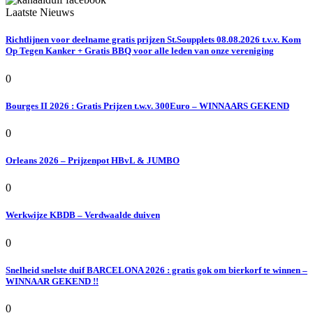
Laatste Nieuws
Richtlijnen voor deelname gratis prijzen St.Soupplets 08.08.2026 t.v.v. Kom
Op Tegen Kanker + Gratis BBQ voor alle leden van onze vereniging
0
Bourges II 2026 : Gratis Prijzen t.w.v. 300Euro – WINNAARS GEKEND
0
Orleans 2026 – Prijzenpot HBvL & JUMBO
0
Werkwijze KBDB – Verdwaalde duiven
0
Snelheid snelste duif BARCELONA 2026 : gratis gok om bierkorf te winnen –
WINNAAR GEKEND !!
0