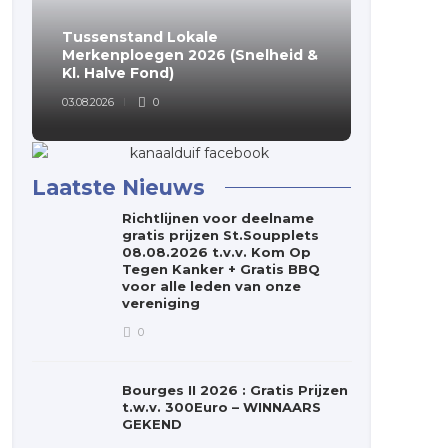
Tussenstand Lokale
(Voorlop
Merkenploegen 2026 (Snelheid &
Merkenp
Kl. Halve Fond)
Fondclu
03.08.2026
0
03.08.2026
Laatste Nieuws
Richtlijnen voor deelname
gratis prijzen St.Soupplets
08.08.2026 t.v.v. Kom Op
Tegen Kanker + Gratis BBQ
voor alle leden van onze
vereniging
0
Bourges II 2026 : Gratis Prijzen
t.w.v. 300Euro – WINNAARS
GEKEND