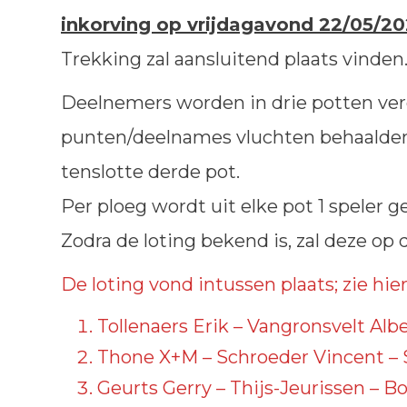
inkorving op vrijdagavond 22/05/2
Trekking zal aansluitend plaats vinden
Deelnemers worden in drie potten ver
punten/deelnames vluchten behaalden t
tenslotte derde pot.
Per ploeg wordt uit elke pot 1 speler g
Zodra de loting bekend is, zal deze o
De loting vond intussen plaats; zie hie
Tollenaers Erik – Vangronsvelt Al
Thone X+M – Schroeder Vincent – S
Geurts Gerry – Thijs-Jeurissen – Bo