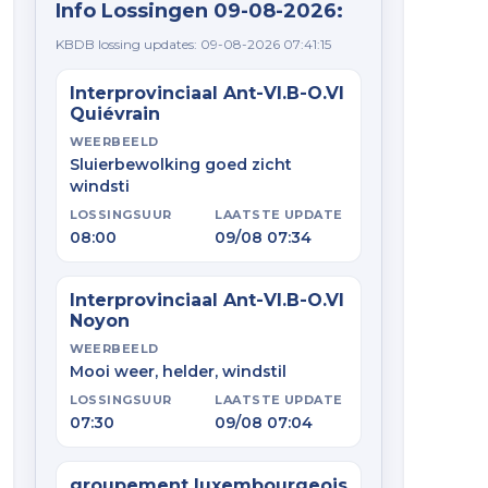
Info Lossingen 09-08-2026:
KBDB lossing updates: 09-08-2026 07:41:15
Interprovinciaal Ant-Vl.B-O.Vl
Quiévrain
WEERBEELD
Sluierbewolking goed zicht
windsti
LOSSINGSUUR
LAATSTE UPDATE
08:00
09/08 07:34
Interprovinciaal Ant-Vl.B-O.Vl
Noyon
WEERBEELD
Mooi weer, helder, windstil
LOSSINGSUUR
LAATSTE UPDATE
07:30
09/08 07:04
groupement luxembourgeois