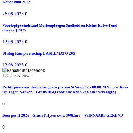
Kanaalduif 2025
26.08.2025
0
Voorlopige eindstand Merkenploegen Snelheid en Kleine Halve Fond
(Lokaal) 2025
13.08.2025
0
Uitslag Kampioenschap LABREMATO 205
13.08.2025
0
Laatste Nieuws
Richtlijnen voor deelname gratis prijzen St.Soupplets 08.08.2026 t.v.v. Kom
Op Tegen Kanker + Gratis BBQ voor alle leden van onze vereniging
0
Bourges II 2026 : Gratis Prijzen t.w.v. 300Euro – WINNAARS GEKEND
0