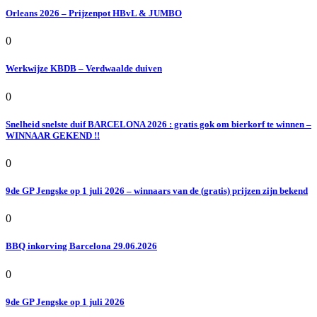
Orleans 2026 – Prijzenpot HBvL & JUMBO
0
Werkwijze KBDB – Verdwaalde duiven
0
Snelheid snelste duif BARCELONA 2026 : gratis gok om bierkorf te winnen –
WINNAAR GEKEND !!
0
9de GP Jengske op 1 juli 2026 – winnaars van de (gratis) prijzen zijn bekend
0
BBQ inkorving Barcelona 29.06.2026
0
9de GP Jengske op 1 juli 2026