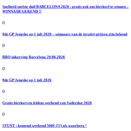
Snelheid snelste duif BARCELONA 2026 : gratis gok om bierkorf te winnen –
WINNAAR GEKEND !!
0
9de GP Jengske op 1 juli 2026 – winnaars van de (gratis) prijzen zijn bekend
0
BBQ inkorving Barcelona 29.06.2026
0
9de GP Jengske op 1 juli 2026
0
Gratis bierkorven tijdens weekend van Vaderdag 2026
0
STUNT : komend weekend 500€ (!!!) als waarborg !