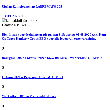
Uitslag Kampioenschap LABREMATO 205
13.08.2025
0
Laatste Nieuws
Richtlijnen voor deelname gratis prijzen St.Soupplets 08.08.2026 t.v.v. Kom
Op Tegen Kanker + Gratis BBQ voor alle leden van onze vereniging
0
Bourges II 2026 : Gratis Prijzen t.w.v. 300Euro – WINNAARS GEKEND
0
Orleans 2026 – Prijzenpot HBvL & JUMBO
0
Werkwijze KBDB – Verdwaalde duiven
0