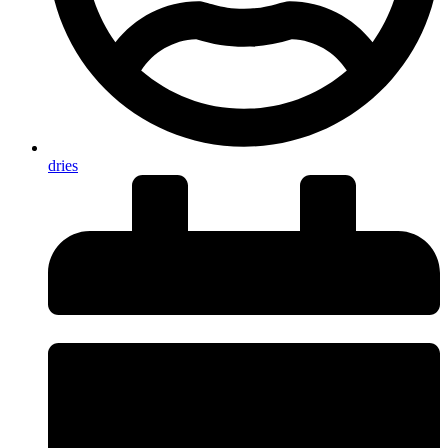
dries