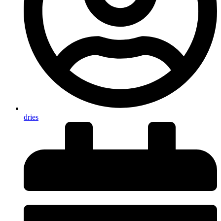
dries