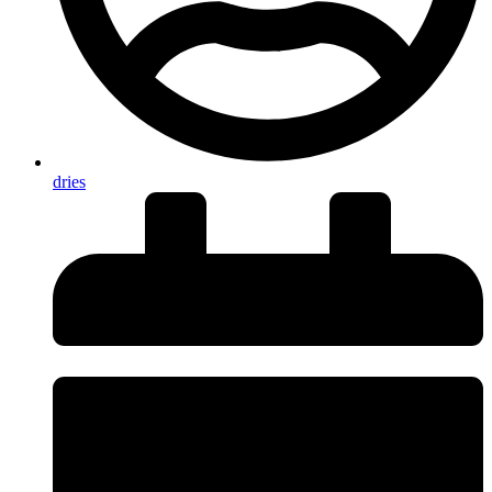
dries