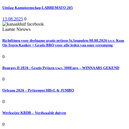
Uitslag Kampioenschap LABREMATO 205
13.08.2025
0
Laatste Nieuws
Richtlijnen voor deelname gratis prijzen St.Soupplets 08.08.2026 t.v.v. Kom
Op Tegen Kanker + Gratis BBQ voor alle leden van onze vereniging
0
Bourges II 2026 : Gratis Prijzen t.w.v. 300Euro – WINNAARS GEKEND
0
Orleans 2026 – Prijzenpot HBvL & JUMBO
0
Werkwijze KBDB – Verdwaalde duiven
0