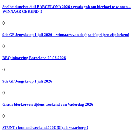
Snelheid snelste duif BARCELONA 2026 : gratis gok om bierkorf te winnen –
WINNAAR GEKEND !!
0
9de GP Jengske op 1 juli 2026 – winnaars van de (gratis) prijzen zijn bekend
0
BBQ inkorving Barcelona 29.06.2026
0
9de GP Jengske op 1 juli 2026
0
Gratis bierkorven tijdens weekend van Vaderdag 2026
0
STUNT : komend weekend 500€ (!!!) als waarborg !