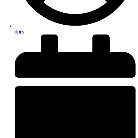
dries