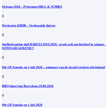
Orleans 2026 – Prijzenpot HBvL & JUMBO
0
Werkwijze KBDB – Verdwaalde duiven
0
Snelheid snelste duif BARCELONA 2026 : gratis gok om bierkorf te winnen –
WINNAAR GEKEND !!
0
9de GP Jengske op 1 juli 2026 – winnaars van de (gratis) prijzen zijn bekend
0
BBQ inkorving Barcelona 29.06.2026
0
9de GP Jengske op 1 juli 2026