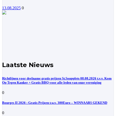
13.08.2025
0
Laatste Nieuws
Richtlijnen voor deelname gratis prijzen St.Soupplets 08.08.2026 t.v.v. Kom
Op Tegen Kanker + Gratis BBQ voor alle leden van onze vereniging
0
Bourges II 2026 : Gratis Prijzen t.w.v. 300Euro – WINNAARS GEKEND
0