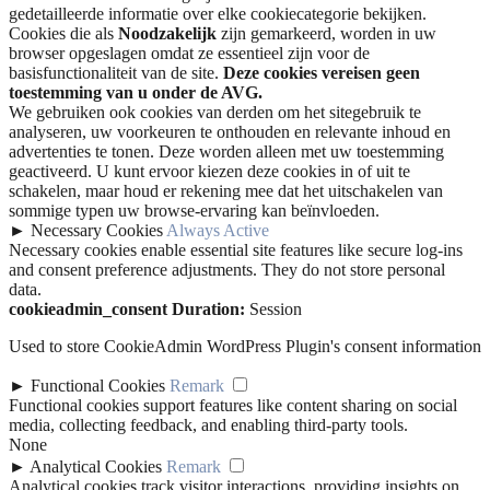
gedetailleerde informatie over elke cookiecategorie bekijken.
Cookies die als
Noodzakelijk
zijn gemarkeerd, worden in uw
browser opgeslagen omdat ze essentieel zijn voor de
basisfunctionaliteit van de site.
Deze cookies vereisen geen
toestemming van u onder de AVG.
We gebruiken ook cookies van derden om het sitegebruik te
analyseren, uw voorkeuren te onthouden en relevante inhoud en
advertenties te tonen. Deze worden alleen met uw toestemming
geactiveerd. U kunt ervoor kiezen deze cookies in of uit te
schakelen, maar houd er rekening mee dat het uitschakelen van
sommige typen uw browse-ervaring kan beïnvloeden.
►
Necessary Cookies
Always Active
Necessary cookies enable essential site features like secure log-ins
and consent preference adjustments. They do not store personal
data.
cookieadmin_consent
Duration:
Session
Used to store CookieAdmin WordPress Plugin's consent information
►
Functional Cookies
Remark
Functional cookies support features like content sharing on social
media, collecting feedback, and enabling third-party tools.
None
►
Analytical Cookies
Remark
Analytical cookies track visitor interactions, providing insights on