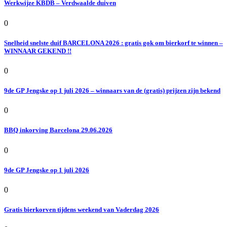
Werkwijze KBDB – Verdwaalde duiven
0
Snelheid snelste duif BARCELONA 2026 : gratis gok om bierkorf te winnen –
WINNAAR GEKEND !!
0
9de GP Jengske op 1 juli 2026 – winnaars van de (gratis) prijzen zijn bekend
0
BBQ inkorving Barcelona 29.06.2026
0
9de GP Jengske op 1 juli 2026
0
Gratis bierkorven tijdens weekend van Vaderdag 2026