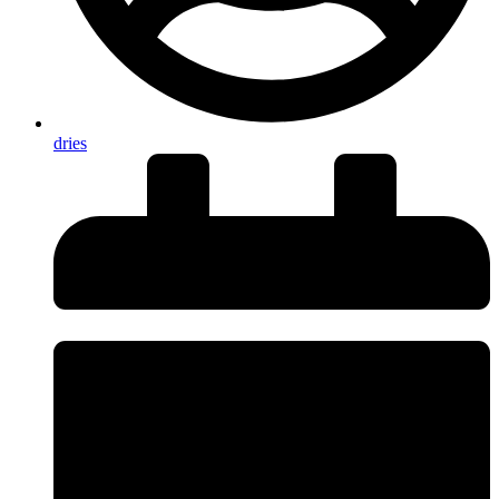
dries