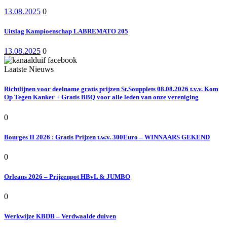
13.08.2025
0
Uitslag Kampioenschap LABREMATO 205
13.08.2025
0
Laatste Nieuws
Richtlijnen voor deelname gratis prijzen St.Soupplets 08.08.2026 t.v.v. Kom
Op Tegen Kanker + Gratis BBQ voor alle leden van onze vereniging
0
Bourges II 2026 : Gratis Prijzen t.w.v. 300Euro – WINNAARS GEKEND
0
Orleans 2026 – Prijzenpot HBvL & JUMBO
0
Werkwijze KBDB – Verdwaalde duiven