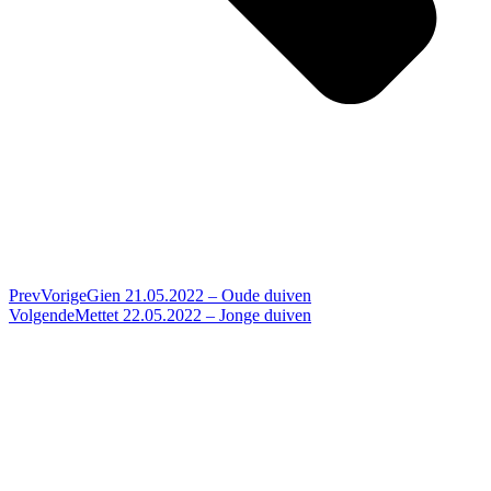
Prev
Vorige
Gien 21.05.2022 – Oude duiven
Volgende
Mettet 22.05.2022 – Jonge duiven