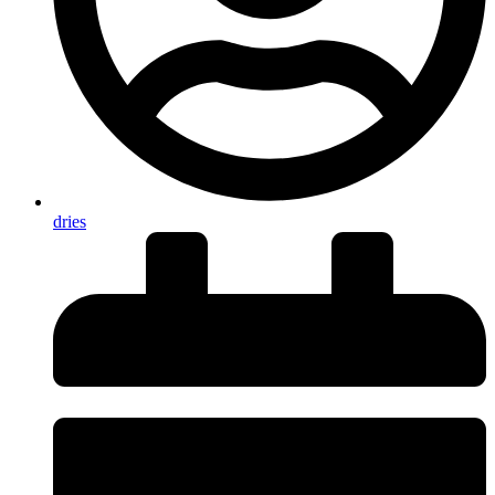
dries