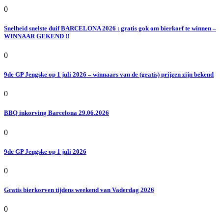
0
Snelheid snelste duif BARCELONA 2026 : gratis gok om bierkorf te winnen –
WINNAAR GEKEND !!
0
9de GP Jengske op 1 juli 2026 – winnaars van de (gratis) prijzen zijn bekend
0
BBQ inkorving Barcelona 29.06.2026
0
9de GP Jengske op 1 juli 2026
0
Gratis bierkorven tijdens weekend van Vaderdag 2026
0