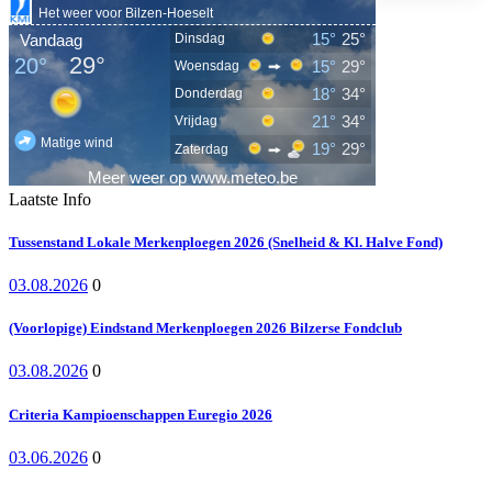
Laatste Info
Tussenstand Lokale Merkenploegen 2026 (Snelheid & Kl. Halve Fond)
03.08.2026
0
(Voorlopige) Eindstand Merkenploegen 2026 Bilzerse Fondclub
03.08.2026
0
Criteria Kampioenschappen Euregio 2026
03.06.2026
0