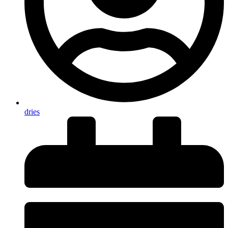
dries