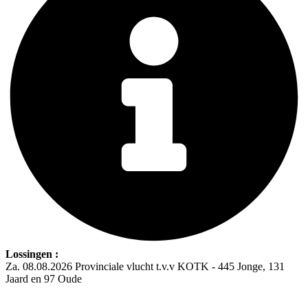
Lossingen :
Za. 08.08.2026 Provinciale vlucht t.v.v KOTK - 445 Jonge, 131
Jaard en 97 Oude