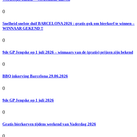
0
Snelheid snelste duif BARCELONA 2026 : gratis gok om bierkorf te winnen –
WINNAAR GEKEND !!
0
9de GP Jengske op 1 juli 2026 – winnaars van de (gratis) prijzen zijn bekend
0
BBQ inkorving Barcelona 29.06.2026
0
9de GP Jengske op 1 juli 2026
0
Gratis bierkorven tijdens weekend van Vaderdag 2026
0