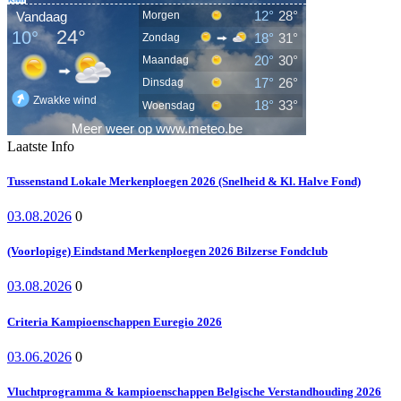
Laatste Info
Tussenstand Lokale Merkenploegen 2026 (Snelheid & Kl. Halve Fond)
03.08.2026
0
(Voorlopige) Eindstand Merkenploegen 2026 Bilzerse Fondclub
03.08.2026
0
Criteria Kampioenschappen Euregio 2026
03.06.2026
0
Vluchtprogramma & kampioenschappen Belgische Verstandhouding 2026