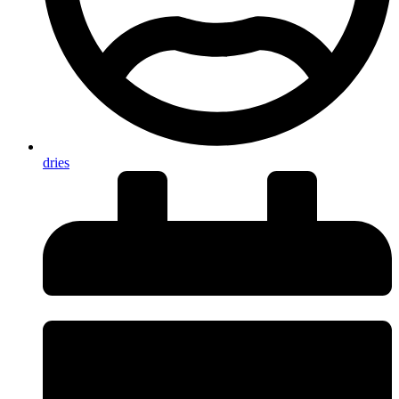
dries