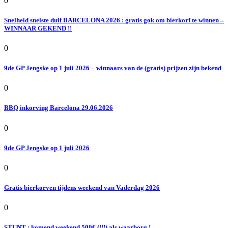
0
Snelheid snelste duif BARCELONA 2026 : gratis gok om bierkorf te winnen –
WINNAAR GEKEND !!
0
9de GP Jengske op 1 juli 2026 – winnaars van de (gratis) prijzen zijn bekend
0
BBQ inkorving Barcelona 29.06.2026
0
9de GP Jengske op 1 juli 2026
0
Gratis bierkorven tijdens weekend van Vaderdag 2026
0
STUNT : komend weekend 500€ (!!!) als waarborg !