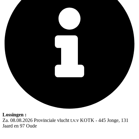
Lossingen :
Za. 08.08.2026 Provinciale vlucht t.v.v KOTK - 445 Jonge, 131
Jaard en 97 Oude