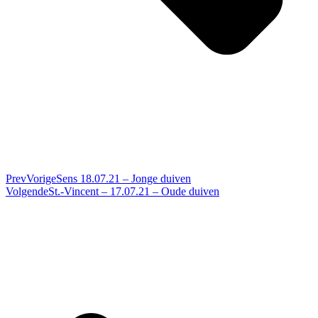
Prev
Vorige
Sens 18.07.21 – Jonge duiven
Volgende
St.-Vincent – 17.07.21 – Oude duiven