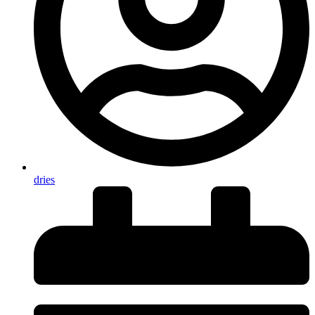
dries