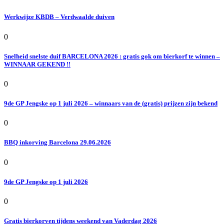
Werkwijze KBDB – Verdwaalde duiven
0
Snelheid snelste duif BARCELONA 2026 : gratis gok om bierkorf te winnen –
WINNAAR GEKEND !!
0
9de GP Jengske op 1 juli 2026 – winnaars van de (gratis) prijzen zijn bekend
0
BBQ inkorving Barcelona 29.06.2026
0
9de GP Jengske op 1 juli 2026
0
Gratis bierkorven tijdens weekend van Vaderdag 2026