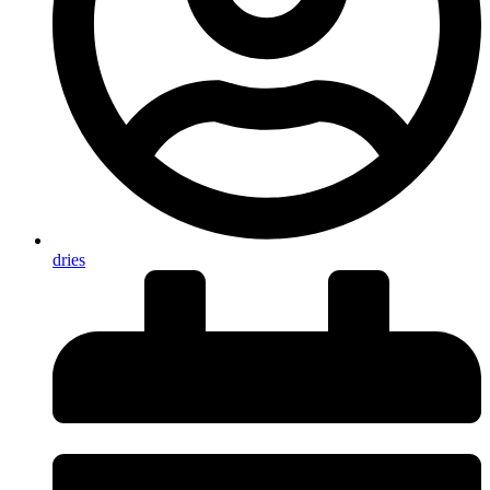
dries