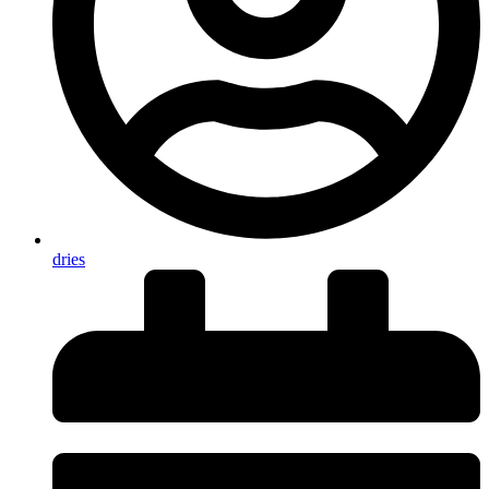
dries