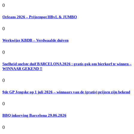
0
Orleans 2026 – Prijzenpot HBvL & JUMBO
0
Werkwijze KBDB – Verdwaalde duiven
0
Snelheid snelste duif BARCELONA 2026 : gratis gok om bierkorf te winnen –
WINNAAR GEKEND !!
0
9de GP Jengske op 1 juli 2026 – winnaars van de (gratis) prijzen zijn bekend
0
BBQ inkorving Barcelona 29.06.2026
0