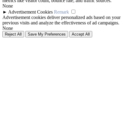
metrics like visitor count, bounce rate, and traffic sources.
None
►
Advertisement Cookies
Remark
Advertisement cookies deliver personalized ads based on your
previous visits and analyze the effectiveness of ad campaigns.
None
Reject All
Save My Preferences
Accept All