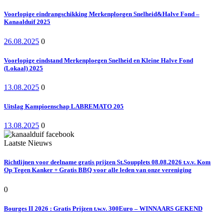
Voorlopige eindrangschikking Merkenploegen Snelheid&Halve Fond –
Kanaalduif 2025
26.08.2025
0
Voorlopige eindstand Merkenploegen Snelheid en Kleine Halve Fond
(Lokaal) 2025
13.08.2025
0
Uitslag Kampioenschap LABREMATO 205
13.08.2025
0
Laatste Nieuws
Richtlijnen voor deelname gratis prijzen St.Soupplets 08.08.2026 t.v.v. Kom
Op Tegen Kanker + Gratis BBQ voor alle leden van onze vereniging
0
Bourges II 2026 : Gratis Prijzen t.w.v. 300Euro – WINNAARS GEKEND