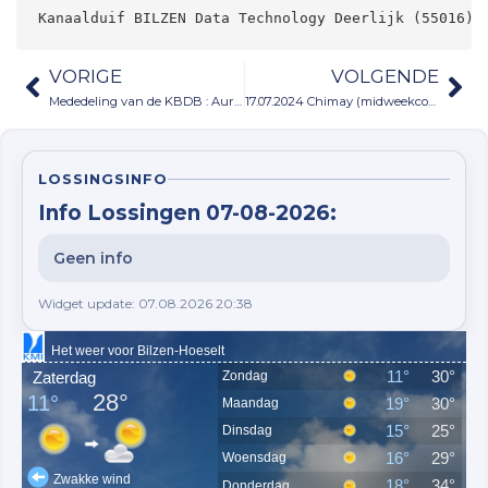
Kanaalduif BILZEN Data Technology Deerlijk (55016) 
VORIGE
VOLGENDE
Mededeling van de KBDB : Aurillac 20/7 wordt vervangen door Brive
17.07.2024 Chimay (midweekconcours) – 261 Jonge duiven
LOSSINGSINFO
Info Lossingen 07-08-2026:
Geen info
Widget update: 07.08.2026 20:38