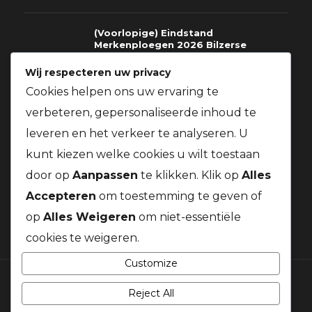
(Voorlopige) Eindstand
Merkenploegen 2026 Bilzerse
Fondclub
Wij respecteren uw privacy
03.08.2026
Cookies helpen ons uw ervaring te
verbeteren, gepersonaliseerde inhoud te
Richtlijnen voor deelname gratis
prijzen St.Soupplets 08.08.2026
leveren en het verkeer te analyseren. U
t.v.v. Kom Op Tegen Kanker + Gratis
BBQ voor alle leden van onze
kunt kiezen welke cookies u wilt toestaan
vereniging
door op
Aanpassen
te klikken. Klik op
Alles
03.08.2026
Accepteren
om toestemming te geven of
op
Alles Weigeren
om niet-essentiële
cookies te weigeren.
Customize
Reject All
© 2026 Duivenbond Kanaalduif. Alle rechten voorbehouden