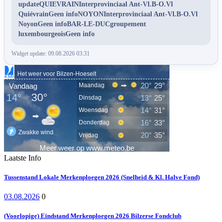
updateQUIEVRAINInterprovinciaal Ant-Vl.B-O.Vl
QuiévrainGeen infoNOYONInterprovinciaal Ant-Vl.B-O.Vl
NoyonGeen infoBAR-LE-DUCgroupement
luxembourgeoisGeen info
Widget update: 09.08.2026 03:31
Laatste Info
Tussenstand Lokale Merkenploegen 2026 (Snelheid & Kl. Halve Fond)
03.08.2026
0
(Voorlopige) Eindstand Merkenploegen 2026 Bilzerse Fondclub