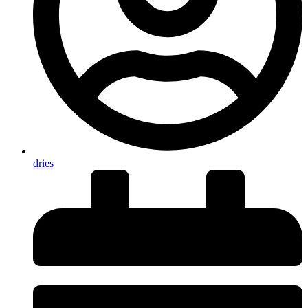
dries