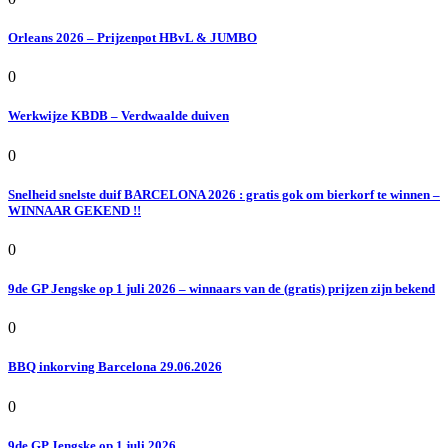
Orleans 2026 – Prijzenpot HBvL & JUMBO
0
Werkwijze KBDB – Verdwaalde duiven
0
Snelheid snelste duif BARCELONA 2026 : gratis gok om bierkorf te winnen –
WINNAAR GEKEND !!
0
9de GP Jengske op 1 juli 2026 – winnaars van de (gratis) prijzen zijn bekend
0
BBQ inkorving Barcelona 29.06.2026
0
9de GP Jengske op 1 juli 2026