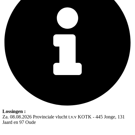
Lossingen :
Za. 08.08.2026 Provinciale vlucht t.v.v KOTK - 445 Jonge, 131
Jaard en 97 Oude