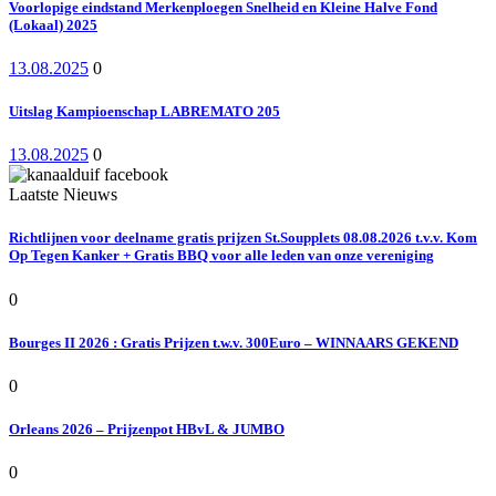
Voorlopige eindstand Merkenploegen Snelheid en Kleine Halve Fond
(Lokaal) 2025
13.08.2025
0
Uitslag Kampioenschap LABREMATO 205
13.08.2025
0
Laatste Nieuws
Richtlijnen voor deelname gratis prijzen St.Soupplets 08.08.2026 t.v.v. Kom
Op Tegen Kanker + Gratis BBQ voor alle leden van onze vereniging
0
Bourges II 2026 : Gratis Prijzen t.w.v. 300Euro – WINNAARS GEKEND
0
Orleans 2026 – Prijzenpot HBvL & JUMBO
0