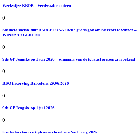
Werkwijze KBDB – Verdwaalde duiven
0
Snelheid snelste duif BARCELONA 2026 : gratis gok om bierkorf te winnen –
WINNAAR GEKEND !!
0
9de GP Jengske op 1 juli 2026 – winnaars van de (gratis) prijzen zijn bekend
0
BBQ inkorving Barcelona 29.06.2026
0
9de GP Jengske op 1 juli 2026
0
Gratis bierkorven tijdens weekend van Vaderdag 2026