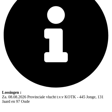
Lossingen :
Za. 08.08.2026 Provinciale vlucht t.v.v KOTK - 445 Jonge, 131
Jaard en 97 Oude