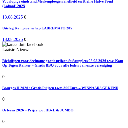
Voorlopige eindstand Merkenploegen Snelheid en Kleine Halve Fond
(Lokaal) 2025
13.08.2025
0
Uitslag Kampioenschap LABREMATO 205
13.08.2025
0
Laatste Nieuws
Richtlijnen voor deelname gratis prijzen St.Soupplets 08.08.2026 t.v.v. Kom
Op Tegen Kanker + Gratis BBQ voor alle leden van onze vereniging
0
Bourges II 2026 : Gratis Prijzen t.w.v. 300Euro – WINNAARS GEKEND
0
Orleans 2026 – Prijzenpot HBvL & JUMBO
0