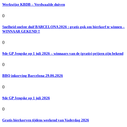
Werkwijze KBDB – Verdwaalde duiven
0
Snelheid snelste duif BARCELONA 2026 : gratis gok om bierkorf te winnen –
WINNAAR GEKEND !!
0
9de GP Jengske op 1 juli 2026 – winnaars van de (gratis) prijzen zijn bekend
0
BBQ inkorving Barcelona 29.06.2026
0
9de GP Jengske op 1 juli 2026
0
Gratis bierkorven tijdens weekend van Vaderdag 2026