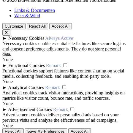
© 2026 Duivenbond Kanaalduif. Alle rechten voorbehouden
Links & Documenten
Weer & Wind
Customize
Reject All
Accept All
✖
►
Necessary Cookies
Always Active
Necessary cookies enable essential site features like secure log-ins
and consent preference adjustments. They do not store personal
data.
None
►
Functional Cookies
Remark
Functional cookies support features like content sharing on social
media, collecting feedback, and enabling third-party tools.
None
►
Analytical Cookies
Remark
Analytical cookies track visitor interactions, providing insights on
metrics like visitor count, bounce rate, and traffic sources.
None
►
Advertisement Cookies
Remark
Advertisement cookies deliver personalized ads based on your
previous visits and analyze the effectiveness of ad campaigns.
None
Reject All
Save My Preferences
Accept All