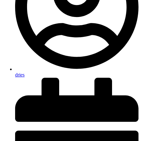
dries