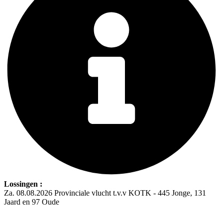
Lossingen :
Za. 08.08.2026 Provinciale vlucht t.v.v KOTK - 445 Jonge, 131
Jaard en 97 Oude