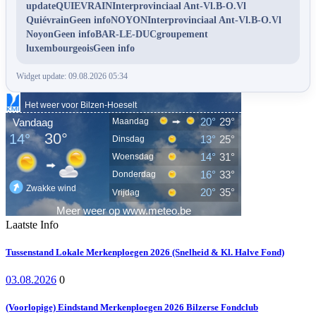
updateQUIEVRAINInterprovinciaal Ant-Vl.B-O.Vl
QuiévrainGeen infoNOYONInterprovinciaal Ant-Vl.B-O.Vl
NoyonGeen infoBAR-LE-DUCgroupement
luxembourgeoisGeen info
Widget update: 09.08.2026 05:34
Laatste Info
Tussenstand Lokale Merkenploegen 2026 (Snelheid & Kl. Halve Fond)
03.08.2026
0
(Voorlopige) Eindstand Merkenploegen 2026 Bilzerse Fondclub