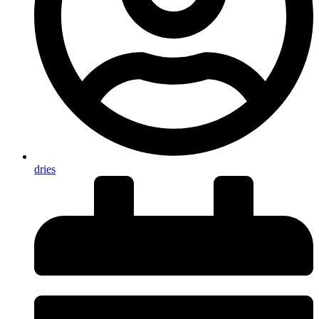
dries