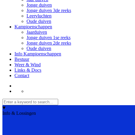
Jonge duiven
Jonge duiven 3de reeks
Leervluchten
Oude duiven
Kampioenschappen
Jaarduiven
Jonge duiven 1se reeks
Jonge duiven 2de reeks
Oude duiven
Info Kampioenschappen
Bestuur
Weer & Wind
Links & Docs
Contact
Info & Lossingen