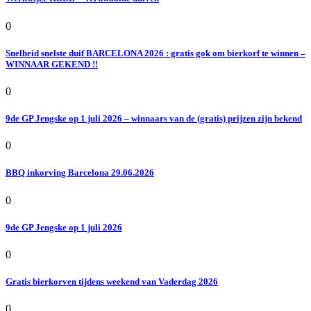
0
Snelheid snelste duif BARCELONA 2026 : gratis gok om bierkorf te winnen –
WINNAAR GEKEND !!
0
9de GP Jengske op 1 juli 2026 – winnaars van de (gratis) prijzen zijn bekend
0
BBQ inkorving Barcelona 29.06.2026
0
9de GP Jengske op 1 juli 2026
0
Gratis bierkorven tijdens weekend van Vaderdag 2026
0