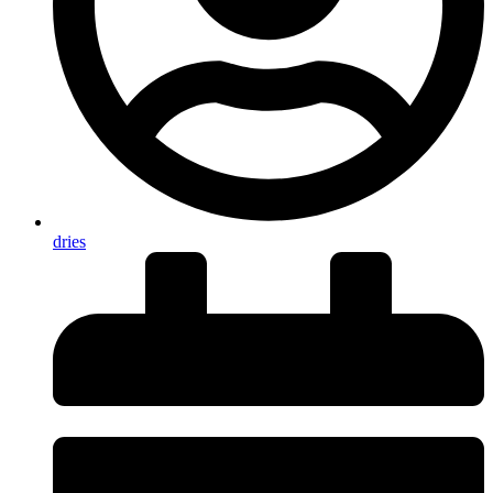
dries