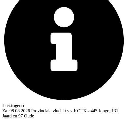
Lossingen :
Za. 08.08.2026 Provinciale vlucht t.v.v KOTK - 445 Jonge, 131
Jaard en 97 Oude