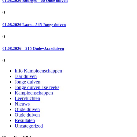
01.08.2026 Bourges – 66 Oude duiven
0
01.08.2026 Laon – 545 Jonge duiven
0
01.08.2026 – 215 Oude+Jaarduiven
0
Info Kampioenschappen
Jaar duiven
Jonge duiven
Jonge duiven 1se reeks
Kampioenschappen
Leervluchten
Nieuws
Oude duiven
Oude duiven
Resultaten
Uncategorized