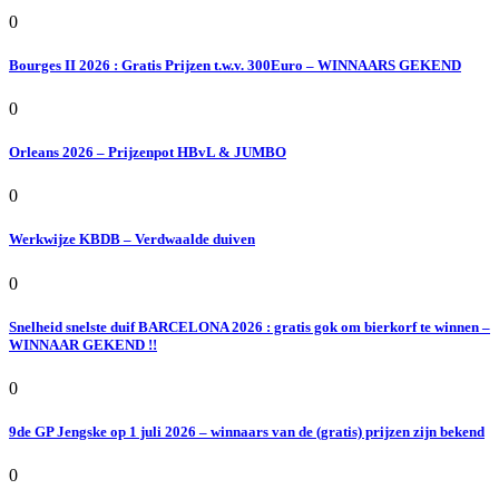
0
Bourges II 2026 : Gratis Prijzen t.w.v. 300Euro – WINNAARS GEKEND
0
Orleans 2026 – Prijzenpot HBvL & JUMBO
0
Werkwijze KBDB – Verdwaalde duiven
0
Snelheid snelste duif BARCELONA 2026 : gratis gok om bierkorf te winnen –
WINNAAR GEKEND !!
0
9de GP Jengske op 1 juli 2026 – winnaars van de (gratis) prijzen zijn bekend
0