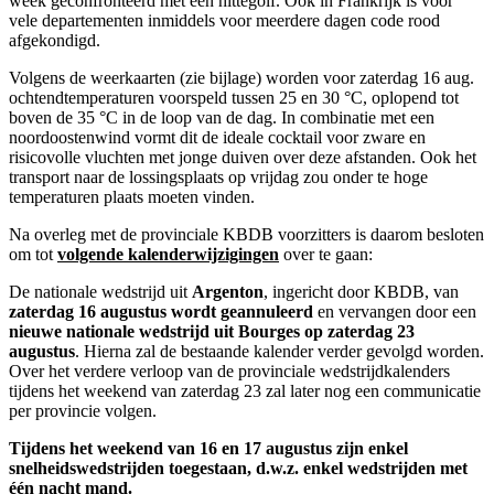
week geconfronteerd met een hittegolf. Ook in Frankrijk is voor
vele departementen inmiddels voor meerdere dagen code rood
afgekondigd.
Volgens de weerkaarten (zie bijlage) worden voor zaterdag 16 aug.
ochtendtemperaturen voorspeld tussen 25 en 30 °C, oplopend tot
boven de 35 °C in de loop van de dag. In combinatie met een
noordoostenwind vormt dit de ideale cocktail voor zware en
risicovolle vluchten met jonge duiven over deze afstanden. Ook het
transport naar de lossingsplaats op vrijdag zou onder te hoge
temperaturen plaats moeten vinden.
Na overleg met de provinciale KBDB voorzitters is daarom besloten
om tot
volgende kalenderwijzigingen
over te gaan:
De nationale wedstrijd uit
Argenton
, ingericht door KBDB, van
zaterdag 16 augustus wordt geannuleerd
en vervangen door een
nieuwe nationale wedstrijd uit Bourges op zaterdag 23
augustus
. Hierna zal de bestaande kalender verder gevolgd worden.
Over het verdere verloop van de provinciale wedstrijdkalenders
tijdens het weekend van zaterdag 23 zal later nog een communicatie
per provincie volgen.
Tijdens het weekend van 16 en 17 augustus zijn enkel
snelheidswedstrijden toegestaan, d.w.z. enkel wedstrijden met
één nacht mand.