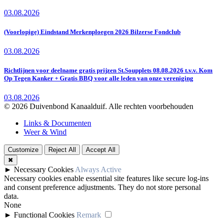
03.08.2026
(Voorlopige) Eindstand Merkenploegen 2026 Bilzerse Fondclub
03.08.2026
Richtlijnen voor deelname gratis prijzen St.Soupplets 08.08.2026 t.v.v. Kom
Op Tegen Kanker + Gratis BBQ voor alle leden van onze vereniging
03.08.2026
© 2026 Duivenbond Kanaalduif. Alle rechten voorbehouden
Links & Documenten
Weer & Wind
Customize
Reject All
Accept All
✖
►
Necessary Cookies
Always Active
Necessary cookies enable essential site features like secure log-ins
and consent preference adjustments. They do not store personal
data.
None
►
Functional Cookies
Remark