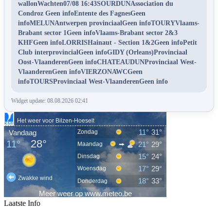
wallonWachten07/08 16:43SOURDUNAssociation du
Condroz Geen infoEntente des FagnesGeen
infoMELUNAntwerpen provinciaalGeen infoTOURYVlaams-
Brabant sector 1Geen infoVlaams-Brabant sector 2&3
KHFGeen infoLORRISHainaut - Section 1&2Geen infoPetit
Club interprovincialGeen infoGIDY (Orleans)Provinciaal
Oost-VlaanderenGeen infoCHATEAUDUNProvinciaal West-
VlaanderenGeen infoVIERZONAWCGeen
infoTOURSProvinciaal West-VlaanderenGeen info
Widget update: 08.08.2026 02:41
Laatste Info