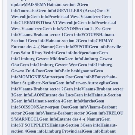
updateMAISSEMYHainaut-section 2Geen
infoTournaisisGeen infoGREVILLERS (Arras)Oost-Vl
WestenlijnGeen infoProvinciaal West-VlaanderenGeen
infoCLERMONTOost-Vl WestenlijnGeen infoProvinciaal
West-VlaanderenGeen infoNOYONSection 2- Est Geen
infoVlaams-Brabant sector 1Geen infoECOUENHainaut-
Section 1Geen infoHainaut-section 2Geen infoCHIMAY
Entente des 4 -( Namur)Geen infoESPOIRGeen infoForville
Lens Saint Rémy VedrinGeen infoIndépendanteGeen
infoLimburg Gewest MiddenGeen infoLimburg Gewest
OostGeen infoLimburg Gewest WestGeen infoLimburg
Gewest Zuid-OostGeen infoPaix hesbignonneGeen
infoMOMIGNIESAntwerpen OostGeen infoBEauvechain-
Mont St guibert-NethenGeen infoPerwez-Autre egliseGeen
infoVlaams-Brabant sector 2Geen infoVlaams-Brabant sector
3Geen infoLAONEntente des LacsGeen infoHainaut-Section
3Geen infoHainaut-section 4Geen infoMarcheGeen
infoSOISSONSAntwerpen OostGeen infoVlaams-Brabant
sector 2Geen infoVlaams-Brabant sector 3Geen infoTRELOU
S/MARNECCLGeen infoEntente des 4 -( Namur)Geen
infoST SOUPPLETSHainaut-Section 3Geen infoHainaut-
section 4Geen infoLimburg ProvinciaalGeen infoBrabant