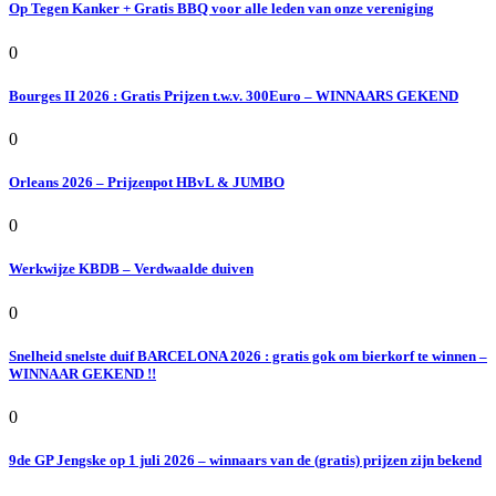
Op Tegen Kanker + Gratis BBQ voor alle leden van onze vereniging
0
Bourges II 2026 : Gratis Prijzen t.w.v. 300Euro – WINNAARS GEKEND
0
Orleans 2026 – Prijzenpot HBvL & JUMBO
0
Werkwijze KBDB – Verdwaalde duiven
0
Snelheid snelste duif BARCELONA 2026 : gratis gok om bierkorf te winnen –
WINNAAR GEKEND !!
0
9de GP Jengske op 1 juli 2026 – winnaars van de (gratis) prijzen zijn bekend