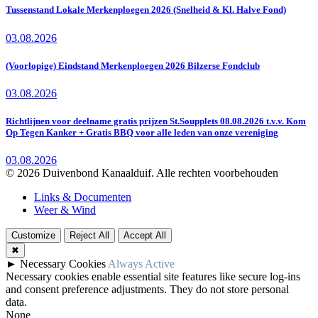
Tussenstand Lokale Merkenploegen 2026 (Snelheid & Kl. Halve Fond)
03.08.2026
(Voorlopige) Eindstand Merkenploegen 2026 Bilzerse Fondclub
03.08.2026
Richtlijnen voor deelname gratis prijzen St.Soupplets 08.08.2026 t.v.v. Kom
Op Tegen Kanker + Gratis BBQ voor alle leden van onze vereniging
03.08.2026
© 2026 Duivenbond Kanaalduif. Alle rechten voorbehouden
Links & Documenten
Weer & Wind
Customize
Reject All
Accept All
✖
►
Necessary Cookies
Always Active
Necessary cookies enable essential site features like secure log-ins
and consent preference adjustments. They do not store personal
data.
None