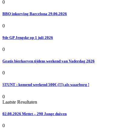
0
BBQ inkorving Barcelona 29.06.2026
0
9de GP Jengske op 1 juli 2026
0
Gratis bierkorven tijdens weekend van Vaderdag 2026
0
STUNT : komend weekend 500€ (!!!) als waarborg !
0
Laatste Resultaten
02.08.2026 Mettet – 290 Jonge duiven
0