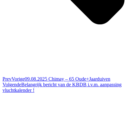
Prev
Vorige
09.08.2025 Chimay – 65 Oude+Jaarduiven
Volgende
Belangrijk bericht van de KBDB i.v.m. aanpassing
vluchtkalender !