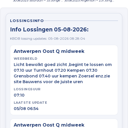
30.08.2025 Sourdun – 33 Jonge duiven
30.08.2025 Argenton – 231 Jonge duiven
LOSSINGSINFO
Info Lossingen 05-08-2026:
KBDB lossing updates: 05-08-2026 08:28:04
Antwerpen Oost Q midweek
WEERBEELD
Licht bewolkt goed zicht ,begint te lossen om
07.10 uur Turnhout 07.20 Kempen 07.30
Grensbond 07.40 uur kempen Zoersel enz.zie
site Bauwens voor de juiste uren
LOSSINGSUUR
07:10
LAATSTE UPDATE
05/08 06:54
Antwerpen Oost Q midweek