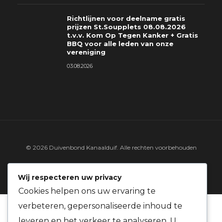
Richtlijnen voor deelname gratis
prijzen St.Soupplets 08.08.2026
t.v.v. Kom Op Tegen Kanker + Gratis
BBQ voor alle leden van onze
vereniging
03.08.2026
© 2026 Duivenbond Kanaalduif. Alle rechten voorbehouden
LINKS & DOCUMENTEN
WEER & WIND
Wij respecteren uw privacy
Cookies helpen ons uw ervaring te
verbeteren, gepersonaliseerde inhoud te
leveren en het verkeer te analyseren. U