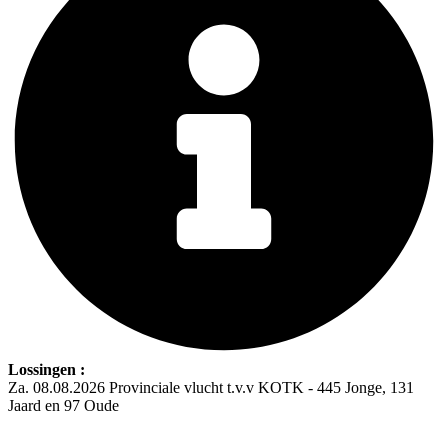
Lossingen :
Za. 08.08.2026 Provinciale vlucht t.v.v KOTK - 445 Jonge, 131
Jaard en 97 Oude