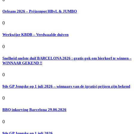
Orleans 2026 – Prijzenpot HBvL & JUMBO
0
Werkwijze KBDB – Verdwaalde duiven
0
Snelheid snelste duif BARCELONA 2026 : gratis gok om bierkorf te winnen –
WINNAAR GEKEND !!
0
9de GP Jengske op 1 juli 2026 – winnaars van de (gratis) prijzen zijn bekend
0
BBQ inkorving Barcelona 29.06.2026
0
9de GP Jengske op 1 juli 2026