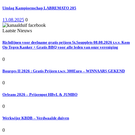
Uitslag Kampioenschap LABREMATO 205
13.08.2025
0
Laatste Nieuws
Richtlijnen voor deelname gratis prijzen St.Soupplets 08.08.2026 t.v.v. Kom
Op Tegen Kanker + Gratis BBQ voor alle leden van onze vereniging
0
Bourges II 2026 : Gratis Prijzen t.w.v. 300Euro – WINNAARS GEKEND
0
Orleans 2026 – Prijzenpot HBvL & JUMBO
0
Werkwijze KBDB – Verdwaalde duiven
0