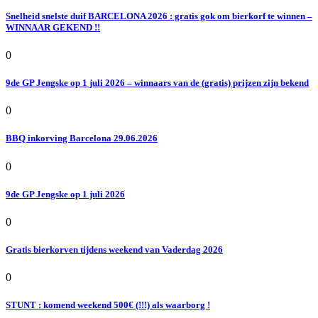
Snelheid snelste duif BARCELONA 2026 : gratis gok om bierkorf te winnen –
WINNAAR GEKEND !!
0
9de GP Jengske op 1 juli 2026 – winnaars van de (gratis) prijzen zijn bekend
0
BBQ inkorving Barcelona 29.06.2026
0
9de GP Jengske op 1 juli 2026
0
Gratis bierkorven tijdens weekend van Vaderdag 2026
0
STUNT : komend weekend 500€ (!!!) als waarborg !