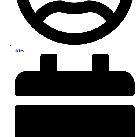
dries