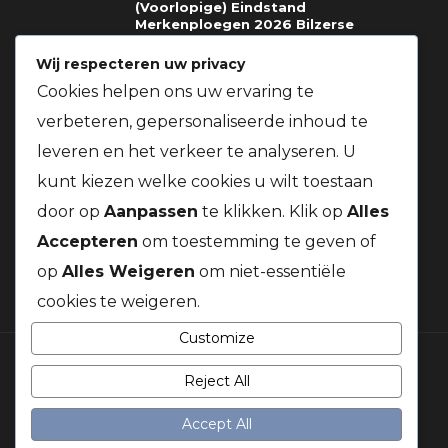
(Voorlopige) Eindstand
Merkenploegen 2026 Bilzerse
Fondclub
Wij respecteren uw privacy
03.08.2026
Cookies helpen ons uw ervaring te
verbeteren, gepersonaliseerde inhoud te
Richtlijnen voor deelname gratis
prijzen St.Soupplets 08.08.2026
leveren en het verkeer te analyseren. U
t.v.v. Kom Op Tegen Kanker + Gratis
BBQ voor alle leden van onze
kunt kiezen welke cookies u wilt toestaan
vereniging
door op
Aanpassen
te klikken. Klik op
Alles
03.08.2026
Accepteren
om toestemming te geven of
op
Alles Weigeren
om niet-essentiële
cookies te weigeren.
Customize
Reject All
© 2026 Duivenbond Kanaalduif. Alle rechten voorbehouden
Accept All
LINKS & DOCUMENTEN
WEER & WIND