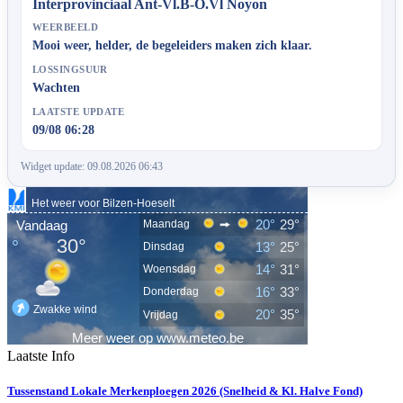
Interprovinciaal Ant-Vl.B-O.Vl Noyon
WEERBEELD
Mooi weer, helder, de begeleiders maken zich klaar.
LOSSINGSUUR
Wachten
LAATSTE UPDATE
09/08 06:28
Widget update: 09.08.2026 06:43
Laatste Info
Tussenstand Lokale Merkenploegen 2026 (Snelheid & Kl. Halve Fond)