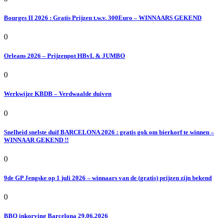
Bourges II 2026 : Gratis Prijzen t.w.v. 300Euro – WINNAARS GEKEND
0
Orleans 2026 – Prijzenpot HBvL & JUMBO
0
Werkwijze KBDB – Verdwaalde duiven
0
Snelheid snelste duif BARCELONA 2026 : gratis gok om bierkorf te winnen –
WINNAAR GEKEND !!
0
9de GP Jengske op 1 juli 2026 – winnaars van de (gratis) prijzen zijn bekend
0
BBQ inkorving Barcelona 29.06.2026