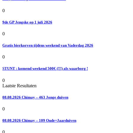
0
9de GP Jengske op 1 juli 2026
0
Gratis bierkorven tijdens weekend van Vaderdag 2026
0
STUNT : komend weekend 500€ (!!!) als waarborg !
0
Laatste Resultaten
08.08.2026 Chimay – 463 Jonge duiven
0
08.08.2026 Chimay – 109 Oude+Jaarduiven
0