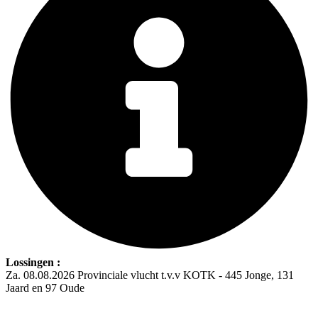
Lossingen :
Za. 08.08.2026 Provinciale vlucht t.v.v KOTK - 445 Jonge, 131
Jaard en 97 Oude