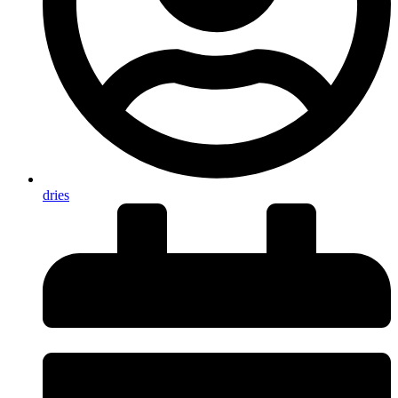
dries