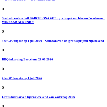
0
Snelheid snelste duif BARCELONA 2026 : gratis gok om bierkorf te winnen –
WINNAAR GEKEND !!
0
9de GP Jengske op 1 juli 2026 – winnaars van de (gratis) prijzen zijn bekend
0
BBQ inkorving Barcelona 29.06.2026
0
9de GP Jengske op 1 juli 2026
0
Gratis bierkorven tijdens weekend van Vaderdag 2026
0