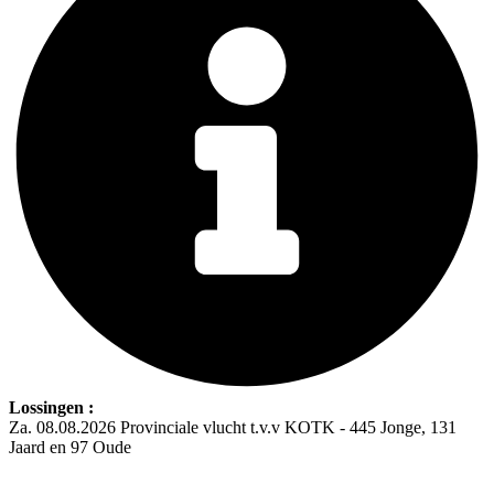
Lossingen :
Za. 08.08.2026 Provinciale vlucht t.v.v KOTK - 445 Jonge, 131
Jaard en 97 Oude