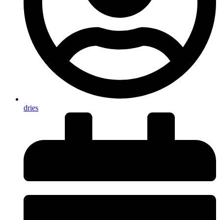
dries