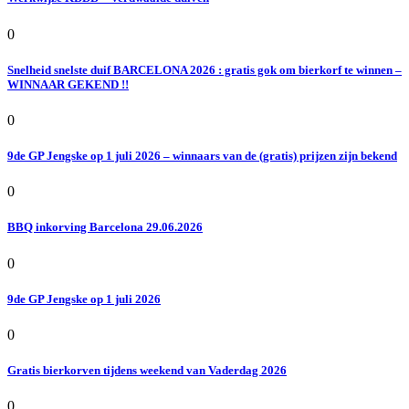
0
Snelheid snelste duif BARCELONA 2026 : gratis gok om bierkorf te winnen –
WINNAAR GEKEND !!
0
9de GP Jengske op 1 juli 2026 – winnaars van de (gratis) prijzen zijn bekend
0
BBQ inkorving Barcelona 29.06.2026
0
9de GP Jengske op 1 juli 2026
0
Gratis bierkorven tijdens weekend van Vaderdag 2026
0