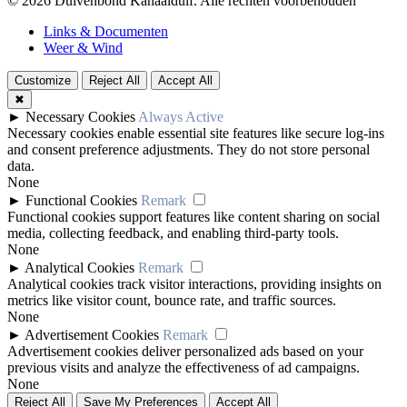
© 2026 Duivenbond Kanaalduif. Alle rechten voorbehouden
Links & Documenten
Weer & Wind
Customize
Reject All
Accept All
✖
►
Necessary Cookies
Always Active
Necessary cookies enable essential site features like secure log-ins
and consent preference adjustments. They do not store personal
data.
None
►
Functional Cookies
Remark
Functional cookies support features like content sharing on social
media, collecting feedback, and enabling third-party tools.
None
►
Analytical Cookies
Remark
Analytical cookies track visitor interactions, providing insights on
metrics like visitor count, bounce rate, and traffic sources.
None
►
Advertisement Cookies
Remark
Advertisement cookies deliver personalized ads based on your
previous visits and analyze the effectiveness of ad campaigns.
None
Reject All
Save My Preferences
Accept All