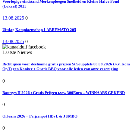
Voorlopige eindstand Merkenploegen Snelheid en Kleine Halve Fond
(Lokaal) 2025
13.08.2025
0
Uitslag Kampioenschap LABREMATO 205
13.08.2025
0
Laatste Nieuws
Richtlijnen voor deelname gratis prijzen St.Soupplets 08.08.2026 t.v.v. Kom
Op Tegen Kanker + Gratis BBQ voor alle leden van onze vereniging
0
Bourges II 2026 : Gratis Prijzen t.w.v. 300Euro – WINNAARS GEKEND
0
Orleans 2026 – Prijzenpot HBvL & JUMBO
0