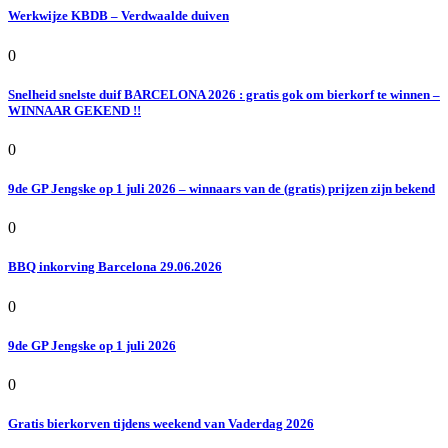
Werkwijze KBDB – Verdwaalde duiven
0
Snelheid snelste duif BARCELONA 2026 : gratis gok om bierkorf te winnen –
WINNAAR GEKEND !!
0
9de GP Jengske op 1 juli 2026 – winnaars van de (gratis) prijzen zijn bekend
0
BBQ inkorving Barcelona 29.06.2026
0
9de GP Jengske op 1 juli 2026
0
Gratis bierkorven tijdens weekend van Vaderdag 2026