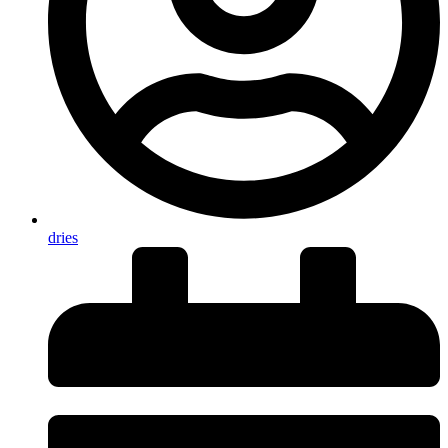
dries