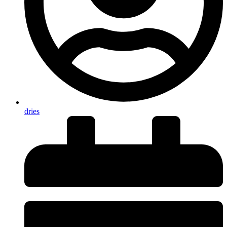
dries