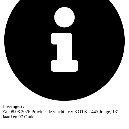
Lossingen :
Za. 08.08.2026 Provinciale vlucht t.v.v KOTK - 445 Jonge, 131
Jaard en 97 Oude