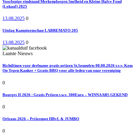
Voorlopige eindstand Merkenploegen Snelheid en Kleine Halve Fond
(Lokaal) 2025
13.08.2025
0
Uitslag Kampioenschap LABREMATO 205
13.08.2025
0
Laatste Nieuws
Richtlijnen voor deelname gratis prijzen St.Soupplets 08.08.2026 t.v.v. Kom
Op Tegen Kanker + Gratis BBQ voor alle leden van onze vereniging
0
Bourges II 2026 : Gratis Prijzen t.w.v. 300Euro – WINNAARS GEKEND
0
Orleans 2026 – Prijzenpot HBvL & JUMBO
0