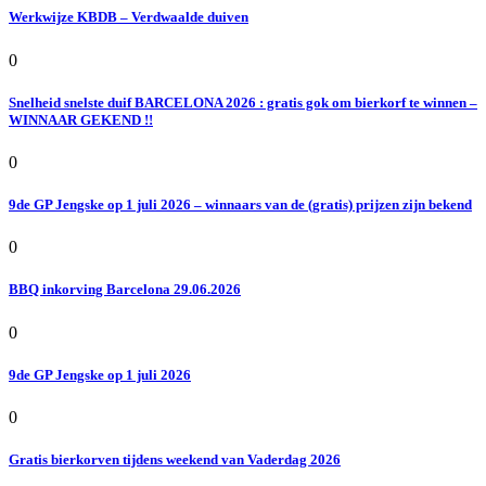
Werkwijze KBDB – Verdwaalde duiven
0
Snelheid snelste duif BARCELONA 2026 : gratis gok om bierkorf te winnen –
WINNAAR GEKEND !!
0
9de GP Jengske op 1 juli 2026 – winnaars van de (gratis) prijzen zijn bekend
0
BBQ inkorving Barcelona 29.06.2026
0
9de GP Jengske op 1 juli 2026
0
Gratis bierkorven tijdens weekend van Vaderdag 2026