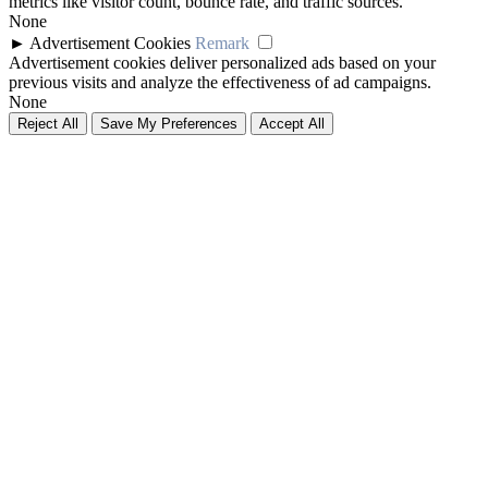
metrics like visitor count, bounce rate, and traffic sources.
None
►
Advertisement Cookies
Remark
Advertisement cookies deliver personalized ads based on your
previous visits and analyze the effectiveness of ad campaigns.
None
Reject All
Save My Preferences
Accept All