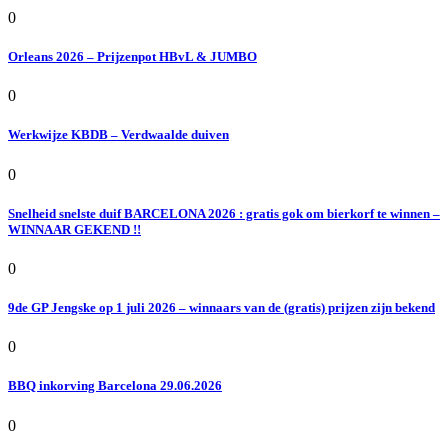
0
Orleans 2026 – Prijzenpot HBvL & JUMBO
0
Werkwijze KBDB – Verdwaalde duiven
0
Snelheid snelste duif BARCELONA 2026 : gratis gok om bierkorf te winnen –
WINNAAR GEKEND !!
0
9de GP Jengske op 1 juli 2026 – winnaars van de (gratis) prijzen zijn bekend
0
BBQ inkorving Barcelona 29.06.2026
0