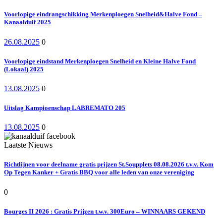
Voorlopige eindrangschikking Merkenploegen Snelheid&Halve Fond –
Kanaalduif 2025
26.08.2025
0
Voorlopige eindstand Merkenploegen Snelheid en Kleine Halve Fond
(Lokaal) 2025
13.08.2025
0
Uitslag Kampioenschap LABREMATO 205
13.08.2025
0
Laatste Nieuws
Richtlijnen voor deelname gratis prijzen St.Soupplets 08.08.2026 t.v.v. Kom
Op Tegen Kanker + Gratis BBQ voor alle leden van onze vereniging
0
Bourges II 2026 : Gratis Prijzen t.w.v. 300Euro – WINNAARS GEKEND