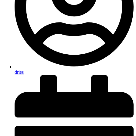
dries