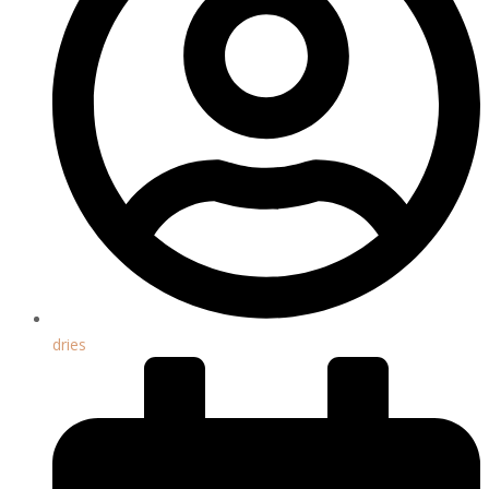
dries