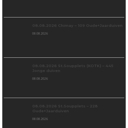
08.08.2026 Chimay – 109 Oude+Jaarduiven
08.08.2026
08.08.2026 St.Soupplets (KOTK) – 445
Jonge duiven
08.08.2026
08.08.2026 St.Soupplets – 228
Oude+Jaarduiven
08.08.2026