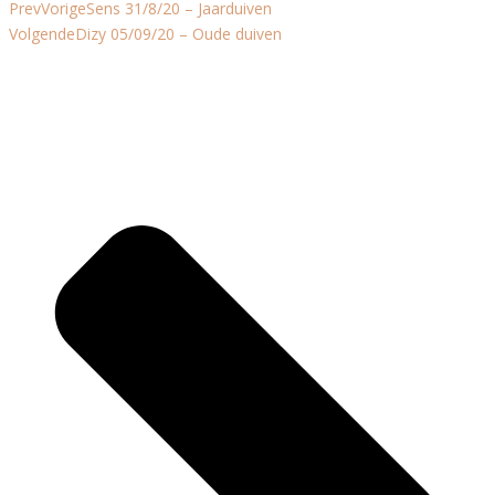
Prev
Vorige
Sens 31/8/20 – Jaarduiven
Volgende
Dizy 05/09/20 – Oude duiven