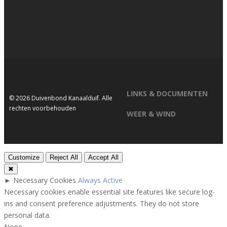
LINKS & DOCUMENTEN
© 2026 Duivenbond Kanaalduif. Alle
rechten voorbehouden
WEER & WIND
Customize
Reject All
Accept All
✖
►
Necessary Cookies
Always Active
Necessary cookies enable essential site features like secure log-
ins and consent preference adjustments. They do not store
personal data.
None