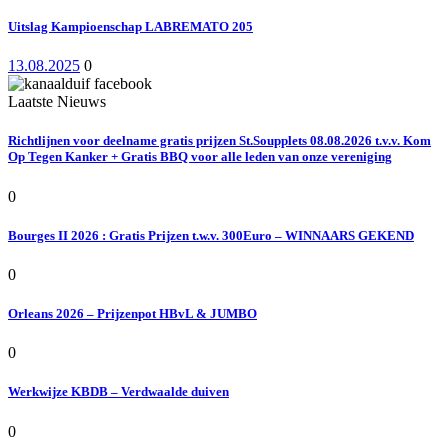
Uitslag Kampioenschap LABREMATO 205
13.08.2025
0
Laatste Nieuws
Richtlijnen voor deelname gratis prijzen St.Soupplets 08.08.2026 t.v.v. Kom
Op Tegen Kanker + Gratis BBQ voor alle leden van onze vereniging
0
Bourges II 2026 : Gratis Prijzen t.w.v. 300Euro – WINNAARS GEKEND
0
Orleans 2026 – Prijzenpot HBvL & JUMBO
0
Werkwijze KBDB – Verdwaalde duiven
0