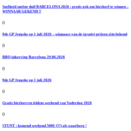
Snelheid snelste duif BARCELONA 2026 : gratis gok om bierkorf te winnen –
WINNAAR GEKEND !!
0
9de GP Jengske op 1 juli 2026 – winnaars van de (gratis) prijzen zijn bekend
0
BBQ inkorving Barcelona 29.06.2026
0
9de GP Jengske op 1 juli 2026
0
Gratis bierkorven tijdens weekend van Vaderdag 2026
0
STUNT : komend weekend 500€ (!!!) als waarborg !