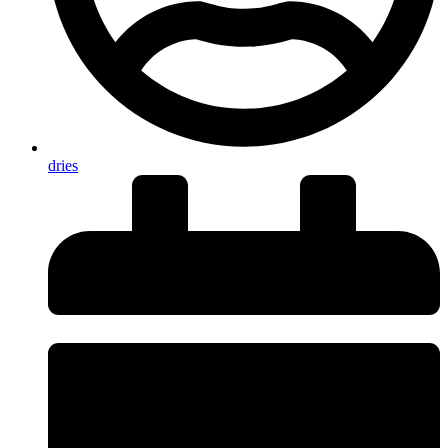
dries