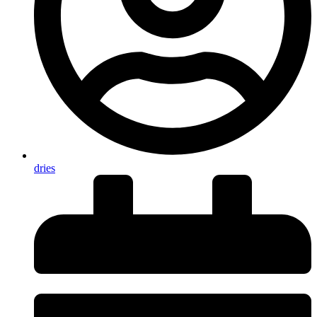
dries