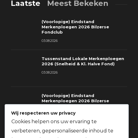
Laatste
Meest Bekeken
(Voorlopige) Eindstand
Merkenploegen 2026 Bilzerse
Fondclub
03.08.2026
Tussenstand Lokale Merkenploegen
2026 (Snelheid & Kl. Halve Fond)
03.08.2026
(Voorlopige) Eindstand
Merkenploegen 2026 Bilzerse
Fondclub
Wij respecteren uw privacy
03.08.2026
Cookies helpen ons uw ervaring te
verbeteren, gepersonaliseerde inhoud te
Richtlijnen voor deelname gratis
prijzen St.Soupplets 08.08.2026