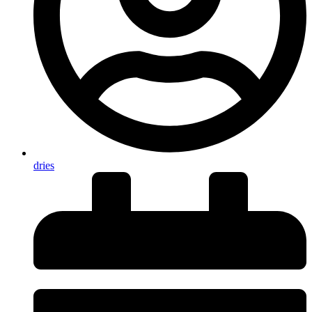
dries